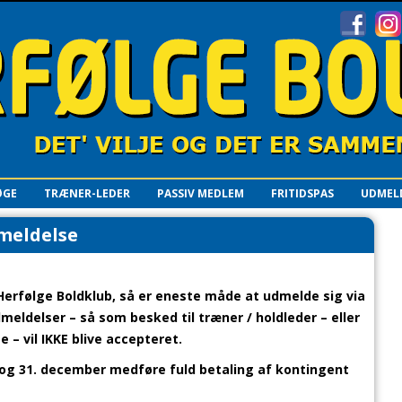
ØGE
TRÆNER-LEDER
PASSIV MEDLEM
FRITIDSPAS
UDMEL
meldelse
 Herfølge Boldklub, så er eneste måde at udmelde sig via
eldelser – så som besked til træner / holdleder – eller
– vil IKKE blive accepteret.
i og 31. december medføre fuld betaling af kontingent