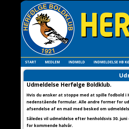
START
MEDLEM
INDMELD
INDMELDELSE HB K
Ud
Udmeldelse Herfølge Boldklub.
Hvis du ønsker at stoppe med at spille fodbold i
nedenstående formular. Alle andre former for udm
afsendelse af en mail med besked om udmeldelse 
Således vil udmeldelse efter henholdsvis 30. jun
for kommende halvår.