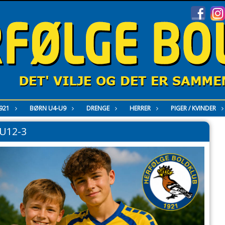
921
BØRN U4-U9
DRENGE
HERRER
PIGER / KVINDER
U12-3