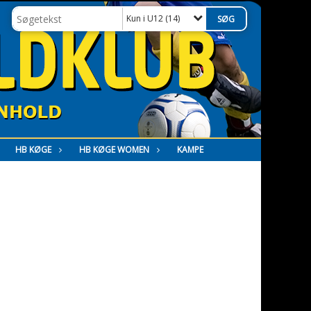
Kun i U12 (14)
HB KØGE
HB KØGE WOMEN
KAMPE