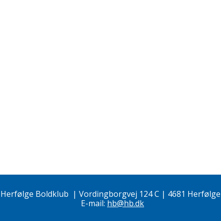
Herfølge Boldklub
|
Vordingborgvej 124 C | 4681 Herfølge
E-mail:
hb@hb.dk