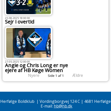
23-08-2025 18:00:00
Sejr i overtid
27-05-2025 12:00:00
Angie og Chris Long er nye
ejere af HB Køge Women
Nyere
Ældre
Side 1 af 1
Herfølge Boldklub
|
Vordingborgvej 124 C | 4681 Herfølge
E-mail:
hb@hb.dk