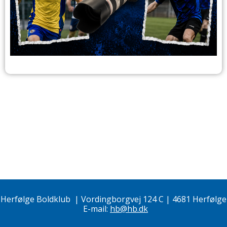
Herfølge Boldklub
|
Vordingborgvej 124 C | 4681 Herfølge
E-mail:
hb@hb.dk