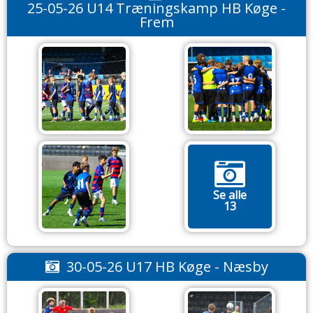
25-05-26 U14 Træningskamp HB Køge -
Frem
Se alle
13
30-05-26 U17 HB Køge - Næsby