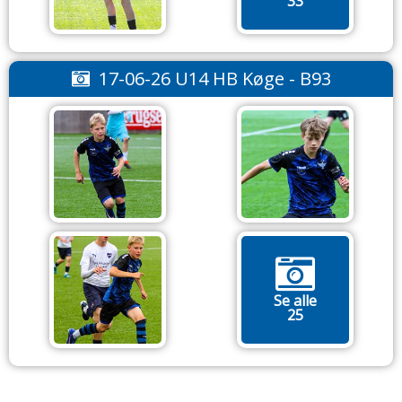
33
17-06-26 U14 HB Køge - B93
Se alle
25